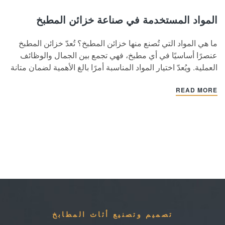
المواد المستخدمة في صناعة خزائن المطبخ
ما هي المواد التي تُصنع منها خزائن المطبخ؟ تُعدّ خزائن المطبخ
عنصرًا أساسيًا في أي مطبخ، فهي تجمع بين الجمال والوظائف
العملية. ويُعدّ اختيار المواد المناسبة أمرًا بالغ الأهمية لضمان متانة
خزائن المطبخ وطول عمرها، فضلًا عن أناقتها. ستتناول هذه
READ MORE
المقالة بالتفصيل مواد هياكل الخزائن وأبوابها . وتُتيح أنواع المواد…
تصميم وتصنيع أثاث المطابخ