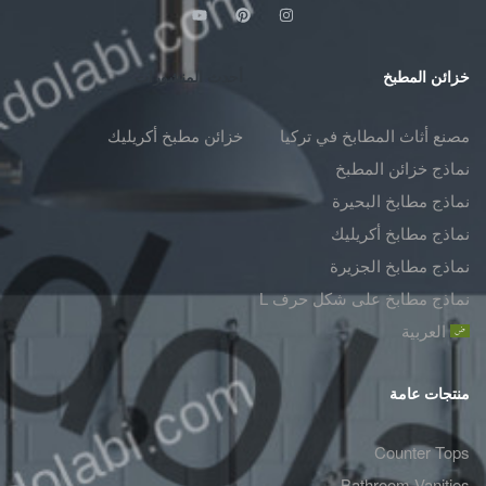
خزائن المطبخ
أحدث المنشورات
مصنع أثاث المطابخ في تركيا
خزائن مطبخ أكريليك
نماذج خزائن المطبخ
نماذج مطابخ البحيرة
نماذج مطابخ أكريليك
نماذج مطابخ الجزيرة
نماذج مطابخ على شكل حرف L
العربية
منتجات عامة
Counter Tops
Bathroom Vanities