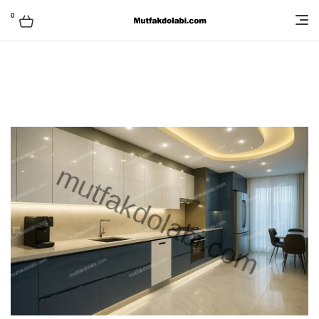
0
Mutfak
Dolabı
Modelleri
ve
Fiyatları