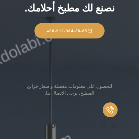
نصنع لك مطبخ أحلامك.
90-212-934-38-85+
للحصول على معلومات مفصلة وأسعار خزائن
المطبخ، يرجى الاتصال بنا.
0090-212-934-38-85