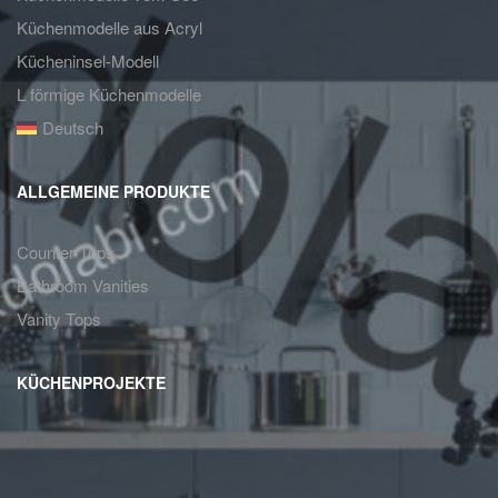
Küchenmodelle aus Acryl
Kücheninsel-Modell
L förmige Küchenmodelle
Deutsch
ALLGEMEINE PRODUKTE
Counter Tops
Bathroom Vanities
Vanity Tops
KÜCHENPROJEKTE