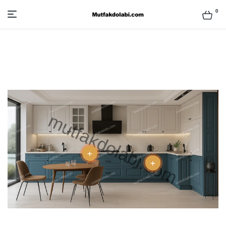
0
Mutfak
Dolabı
Modelleri
ve
Fiyatları