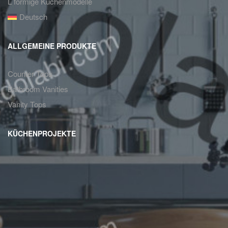
L förmige Küchenmodelle
Deutsch
ALLGEMEINE PRODUKTE
Counter Tops
Bathroom Vanities
Vanity Tops
KÜCHENPROJEKTE