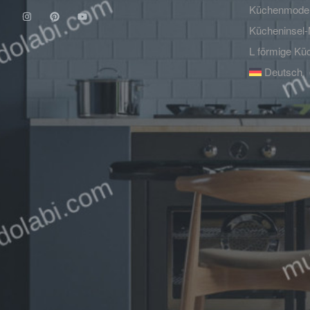
Küchenmodell
Kücheninsel-
L förmige Kü
Deutsch