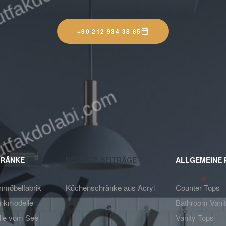
+90 212 934 38 85
RÄNKE
NEUESTE BEITRÄGE
ALLGEMEINE
nmöbelfabrik
Küchenschränke aus Acryl
Counter Tops
nkmodelle
Bathroom Vanit
le vom See
Vanity Tops