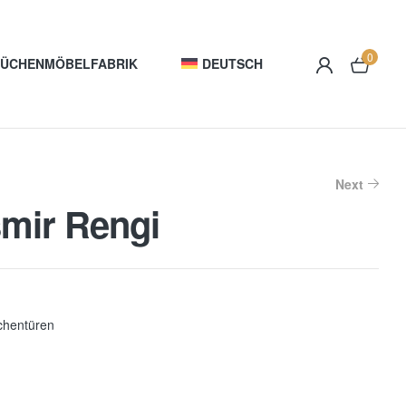
0
KÜCHENMÖBELFABRIK
DEUTSCH
Next
şmir Rengi
chentüren