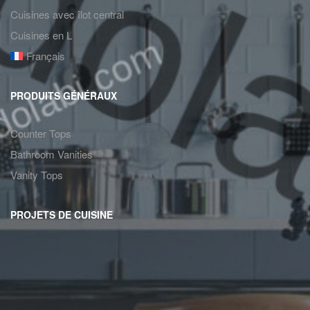
Cuisines avec îlot central
Cuisines en L
Français
PRODUITS GÉNÉRAUX
Counter Tops
Bathroom Vanities
Vanity Tops
PROJETS DE CUISINE