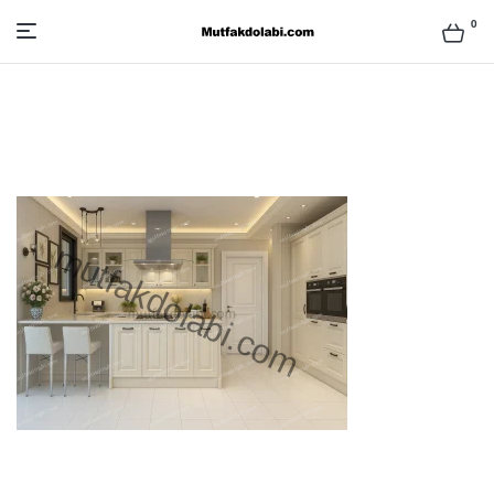
0
Mutfak
Dolabı
Modelleri
ve
Fiyatları