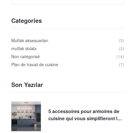
Categories
Mutfak aksesuarları
(3)
mutfak dolabı
(2)
Non catégorisé
(14)
Plan de travail de cuisine
(7)
Son Yazılar
5 accessoires pour armoires de
cuisine qui vous simplifieront la
vie