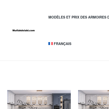
MODÈLES ET PRIX DES ARMOIRES D
Mutfak
FRANÇAIS
Dolabı
Modelleri
ve
Fiyatları
Mutfak
dolapları
modelleri