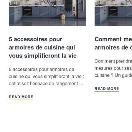
5 accessoires pour
Comment mes
armoires de cuisine qui
armoires de 
vous simplifieront la vie
Comment prendre
mesures pour ses
5 accessoires pour armoires de
cuisine ? Un gui
cuisine qui vous simplifieront la vie :
correctes et des c
optimisez l’espace de rangement et
Lorsque vous déci
READ MORE
améliorez l’accessibilité La cuisine
fabriquer de nou
est un espace multifonctionnel aux
READ MORE
cuisine, l’une de
multiples usages : préparation des
questions qui vous
repas, réunions de famille,
est : « Combien c
réceptions… Des solutions de
meubles de cuisi
rangement efficaces et des
pour obtenir une