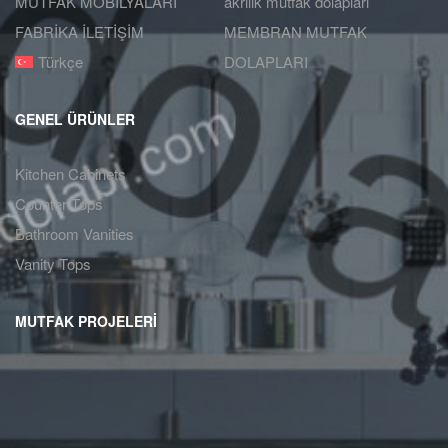
MUTFAK MOBİLYALARI
akrilik mutfak dolapları
FABRİKA İLETİŞİM
MEMBRAN MUTFAK
Türkçe
DOLAPLARI
GENEL ÜRÜNLER
Kitchen Cabinets
Counter Tops
Bathroom Vanities
Vanity Tops
MUTFAK PROJELERİ