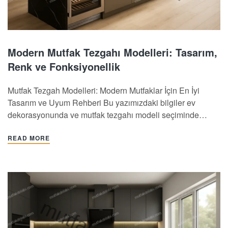
Modern Mutfak Tezgahı Modelleri: Tasarım,
Renk ve Fonksiyonellik
Mutfak Tezgah Modelleri: Modern Mutfaklar İçin En İyi
Tasarım ve Uyum Rehberi Bu yazımızdaki bilgiler ev
dekorasyonunda ve mutfak tezgahı modeli seçiminde
işinizi kolaylaştıracak. Yazımızda mutfak tezgah malzemesi
seçimi değil tasarım özelliklerine değineceğiz. Bu nedenle,
READ MORE
mutfak tasarımı, yalnızca işlevselliği değil, aynı zamanda
görsel uyumu da önemser. Mutfak tezgahı, mutfak
dekorasyonunun…