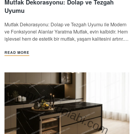
Mutfak Dekorasyonu: Dolap ve Tezgah
Uyumu
Mutfak Dekorasyonu: Dolap ve Tezgah Uyumu ile Modern
ve Fonksiyonel Alanlar Yaratma Mutfak, evin kalbidir. Hem
işlevsel hem de estetik bir mutfak, yaşam kalitesini artırır.
Özellikle mutfak dolabı seçimi, tezgah rengi uyumu, zemin
kaplamaları, seramik detayları ve LED aydınlatmalı
READ MORE
dolaplar, mutfağın genel görünümünde büyük rol oynar. Bu
makalede, mutfak dekorasyonunu…