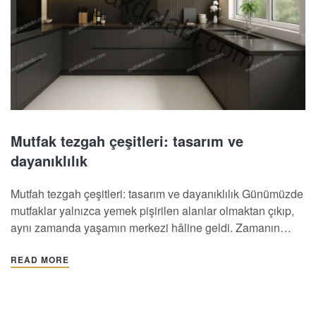
Mutfak tezgah çeşitleri: tasarım ve
dayanıklılık
Mutfah tezgah çeşitleri: tasarım ve dayanıklılık Günümüzde
mutfaklar yalnızca yemek pişirilen alanlar olmaktan çıkıp,
aynı zamanda yaşamın merkezi hâline geldi. Zamanın
büyük bir kısmı burada geçirilirken; pratiklik, temizlik,
estetik ve uzun ömürlü malzeme beklentileri mutfakları
READ MORE
yeniden şekillendiriyor. Mutfakta geçirdiğimiz keyifli anların
sürdürülebilir olması için mutfak tezgahı seçimi ise adeta
işin…