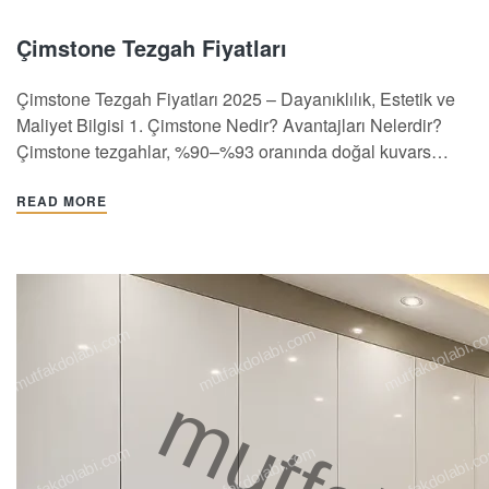
Çimstone Tezgah Fiyatları
Çimstone Tezgah Fiyatları 2025 – Dayanıklılık, Estetik ve
Maliyet Bilgisi 1. Çimstone Nedir? Avantajları Nelerdir?
Çimstone tezgahlar, %90–%93 oranında doğal kuvars
minerali ve %7–%10 oranında polimer reçinelerden
oluşan, yüksek basınç ve sıcaklıkta şekillendirilmiş kuvars
READ MORE
bazlı bir yüzey malzemesidir Kuvars minerali granitten
sonra en sert doğal madde olmasıyla dikkat çeker ve…