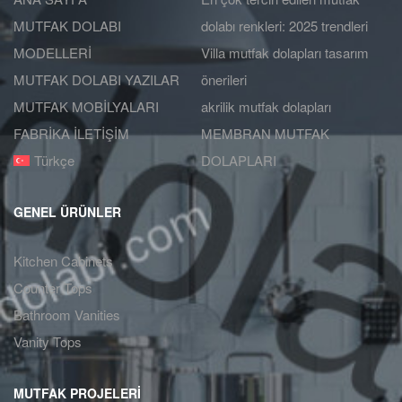
MUTFAK DOLABI
dolabı renkleri: 2025 trendleri
MODELLERİ
Villa mutfak dolapları tasarım
MUTFAK DOLABI YAZILAR
önerileri
MUTFAK MOBİLYALARI
akrilik mutfak dolapları
FABRİKA İLETİŞİM
MEMBRAN MUTFAK
Türkçe
DOLAPLARI
GENEL ÜRÜNLER
Kitchen Cabinets
Counter Tops
Bathroom Vanities
Vanity Tops
MUTFAK PROJELERİ