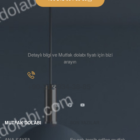
Detaylı bilgi ve Mutfak dolabı fiyatı için bizi
arayın
+90-212-934-38-85
MUTFAK DOLABI
SON YAZILAR
ANA SAYFA
En çok tercih edilen mutfak