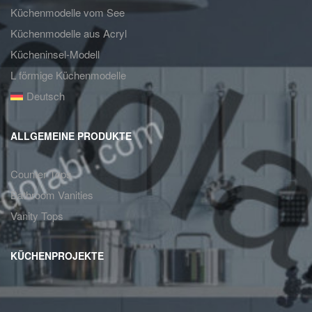
Küchenmodelle vom See
Küchenmodelle aus Acryl
Kücheninsel-Modell
L förmige Küchenmodelle
Deutsch
ALLGEMEINE PRODUKTE
Counter Tops
Bathroom Vanities
Vanity Tops
KÜCHENPROJEKTE