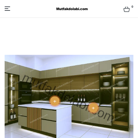
0
Mutfak
Dolabı
Modelleri
ve
Fiyatları