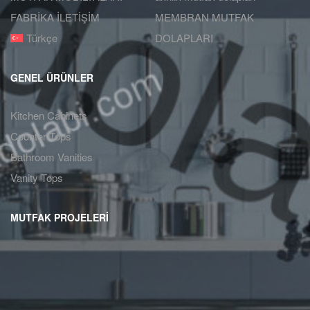
FABRİKA İLETİŞİM
MEMBRAN MUTFAK
Türkçe
DOLAPLARI
GENEL ÜRÜNLER
Kitchen Cabinets
Counter Tops
Bathroom Vanities
Vanity Tops
MUTFAK PROJELERİ