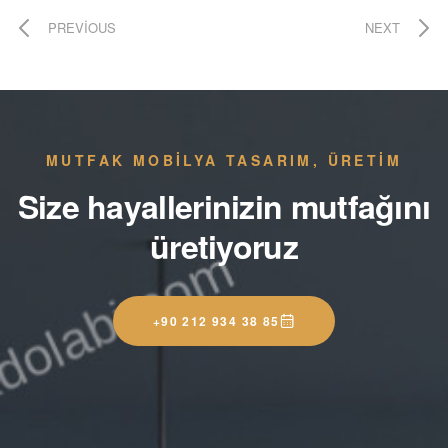
PREVIOUS
NEXT
MUTFAK MOBİLYA TASARIM, ÜRETİM
Size hayallerinizin mutfağını
üretiyoruz
+90 212 934 38 85