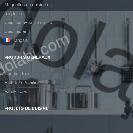
Maquettes de cuisine en
acrylique
Cuisines avec îlot central
Cuisines en L
Français
PRODUITS GÉNÉRAUX
Counter Tops
Bathroom Vanities
Vanity Tops
PROJETS DE CUISINE