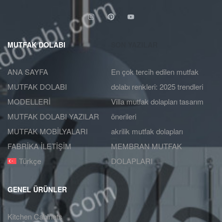
MUTFAK DOLABI
SON YAZILAR
ANA SAYFA
En çok tercih edilen mutfak
MUTFAK DOLABI
dolabı renkleri: 2025 trendleri
MODELLERİ
Villa mutfak dolapları tasarım
MUTFAK DOLABI YAZILAR
önerileri
MUTFAK MOBİLYALARI
akrilik mutfak dolapları
FABRİKA İLETİŞİM
MEMBRAN MUTFAK
Türkçe
DOLAPLARI
GENEL ÜRÜNLER
Kitchen Cabinets