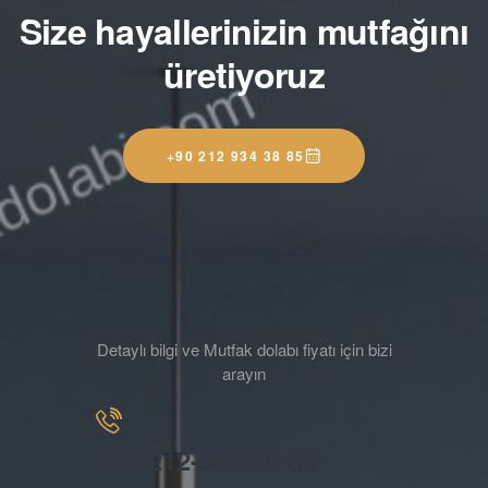
Size hayallerinizin mutfağını
üretiyoruz
+90 212 934 38 85
Detaylı bilgi ve Mutfak dolabı fiyatı için bizi
arayın
+90-212-934-38-85