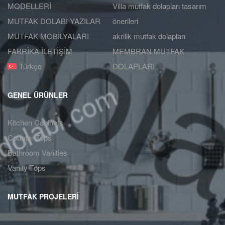
MODELLERİ
Villa mutfak dolapları tasarım
MUTFAK DOLABI YAZILAR
önerileri
MUTFAK MOBİLYALARI
akrilik mutfak dolapları
FABRİKA İLETİŞİM
MEMBRAN MUTFAK
Türkçe
DOLAPLARI
GENEL ÜRÜNLER
Kitchen Cabinets
Counter Tops
Bathroom Vanities
Vanity Tops
MUTFAK PROJELERİ