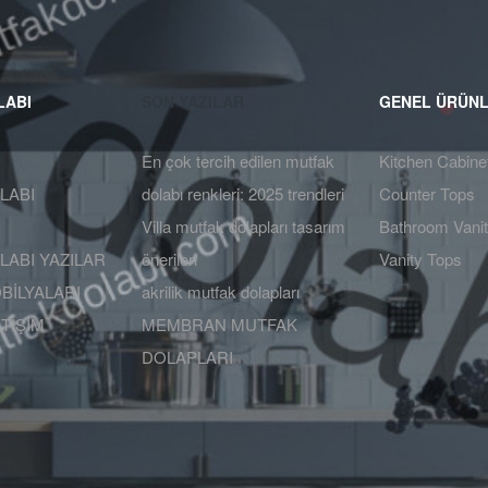
LABI
SON YAZILAR
GENEL ÜRÜN
En çok tercih edilen mutfak
Kitchen Cabine
LABI
dolabı renkleri: 2025 trendleri
Counter Tops
Villa mutfak dolapları tasarım
Bathroom Vanit
ABI YAZILAR
önerileri
Vanity Tops
BİLYALARI
akrilik mutfak dolapları
ETİŞİM
MEMBRAN MUTFAK
DOLAPLARI