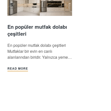
En popüler mutfak dolabı
çeşitleri
En popüler mutfak dolabı çeşitleri
Mutfaklar bir evin en canlı
alanlarından biridir. Yalnızca yemek
pişirmenin ötesinde; aileyle,
arkadaşlarla buluşulan ve
READ MORE
alışkanlıkların şekillendiği bir mekân.
Tüm bu yoğunluğa ayak uydurabilen
fonksiyonel ve estetik bir mutfak ise
hayatı kolaylaştıran en önemli
unsurdur. Burada kilit noktalardan
birisi, doğru mutfak dolabı çeşidi
seçimiyle ergonomiyi…