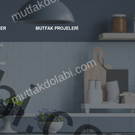
LER
MUTFAK PROJELERİ
ts
ies