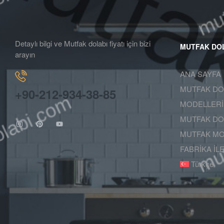
Detaylı bilgi ve Mutfak dolabı fiyatı için bizi
MUTFAK DO
arayın
ANA SAYFA
MUTFAK DO
+90-212-934-38-85
MODELLERİ
MUTFAK DOL
MUTFAK MO
FABRİKA İL
Türkçe