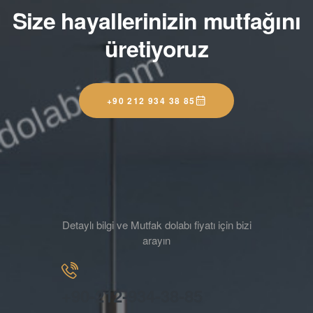
Size hayallerinizin mutfağını
üretiyoruz
+90 212 934 38 85
Detaylı bilgi ve Mutfak dolabı fiyatı için bizi
arayın
+90-212-934-38-85