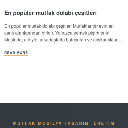
En popüler mutfak dolabı çeşitleri
En popüler mutfak dolabı çeşitleri Mutfaklar bir evin en
canlı alanlarından biridir. Yalnızca yemek pişirmenin
ötesinde; aileyle, arkadaşlarla buluşulan ve alışkanlıkların
şekillendiği bir mekân. Tüm bu yoğunluğa ayak
uydurabilen fonksiyonel ve estetik bir mutfak ise hayatı
READ MORE
kolaylaştıran en önemli unsurdur. Burada kilit noktalardan
birisi, doğru mutfak dolabı çeşidi seçimiyle ergonomiyi…
MUTFAK MOBİLYA TASARIM, ÜRETİM