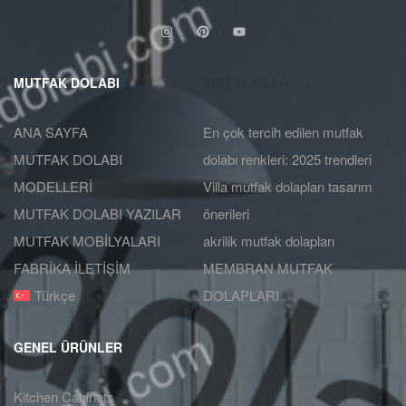
MUTFAK DOLABI
SON YAZILAR
ANA SAYFA
En çok tercih edilen mutfak
MUTFAK DOLABI
dolabı renkleri: 2025 trendleri
MODELLERİ
Villa mutfak dolapları tasarım
MUTFAK DOLABI YAZILAR
önerileri
MUTFAK MOBİLYALARI
akrilik mutfak dolapları
FABRİKA İLETİŞİM
MEMBRAN MUTFAK
Türkçe
DOLAPLARI
GENEL ÜRÜNLER
Kitchen Cabinets